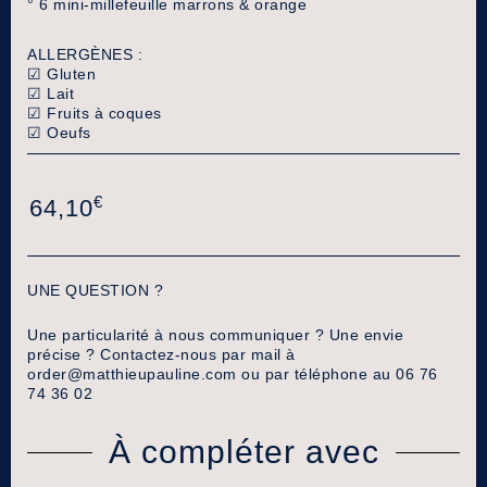
° 6 mini-millefeuille marrons & orange
ALLERGÈNES :
☑︎
Gluten
☑︎
Lait
☑︎
Fruits à coques
☑︎
Oeufs
€
64,10
UNE QUESTION ?
Une particularité à nous communiquer ? Une envie
précise ? Contactez-nous par mail à
order@matthieupauline.com
ou par téléphone au 06 76
74 36 02
À compléter avec