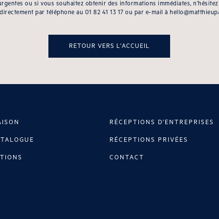
urgentes ou si vous souhaitez obtenir des informations immédiates, n’hésitez
 directement par téléphone au
01 82 41 13 17
ou par e-mail à
hello@matthieup
RETOUR VERS L'ACCUEIL
AISON
RÉCEPTIONS D’ENTREPRISES
ATALOGUE
RÉCEPTIONS PRIVÉES
TIONS
CONTACT